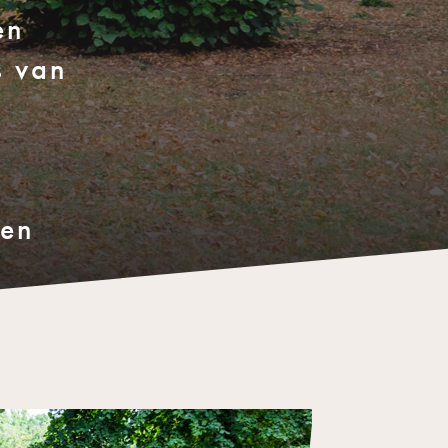
en
s van
gen