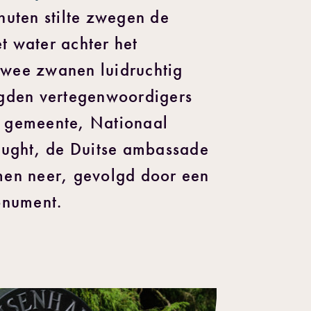
nuten stilte zwegen de
t water achter het
wee zwanen luidruchtig
egden vertegenwoordigers
 gemeente, Nationaal
ght, de Duitse ambassade
men neer, gevolgd door een
onument.