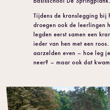
basisschool De Springplank
Tijdens de kranslegging bij
droegen ook de leerlingen hu
legden eerst samen een kran
ieder van hen met een roos
aarzelden even – hoe leg je
neer? – maar ook dat kwam