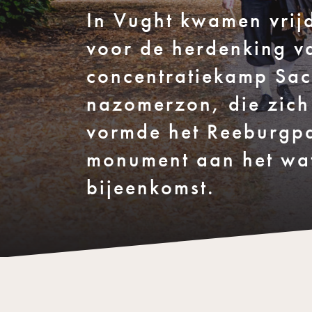
In Vught kwamen vri
voor de herdenking v
concentratiekamp Sa
nazomerzon, die zich 
vormde het Reeburgpa
monument aan het wat
bijeenkomst.