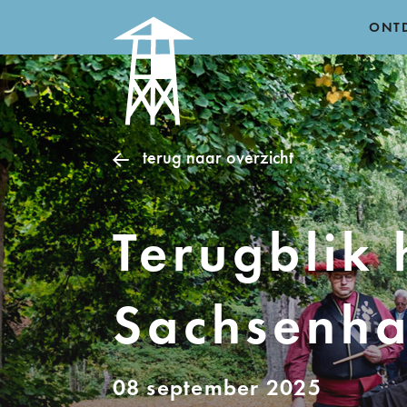
ONT
terug naar overzicht
Terugblik
Sachsenh
08 september 2025