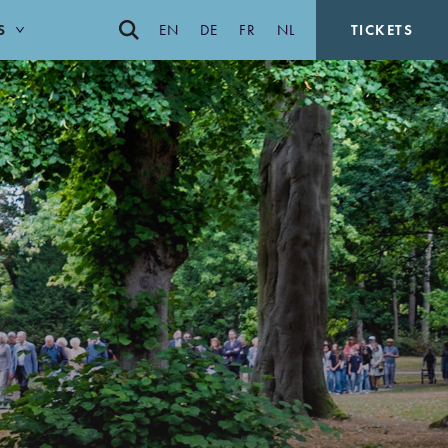
S
EN
DE
FR
NL
TICKETS