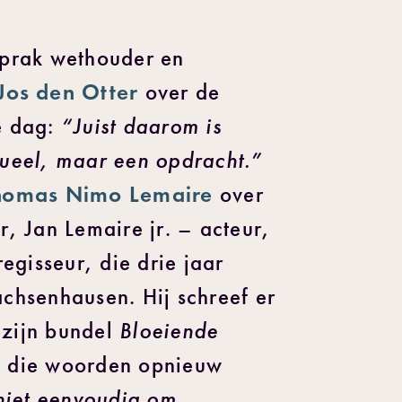
sprak wethouder en
Jos den Otter
over de
“Juist daarom is
e dag:
tueel, maar een opdracht.”
homas Nimo Lemaire
over
r, Jan Lemaire jr. – acteur,
regisseur, die drie jaar
chsenhausen. Hij schreef er
Bloeiende
zijn bundel
f die woorden opnieuw
 niet eenvoudig om