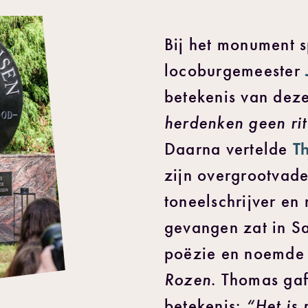
Bij het monument 
locoburgemeester
betekenis van dez
herdenken geen ri
T
Daarna vertelde
zijn overgrootvade
toneelschrijver en 
gevangen zat in Sa
poëzie en noemde 
Rozen
. Thomas ga
“Het is
betekenis: