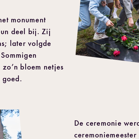
.
 het monument
n deel bij. Zij
s; later volgde
. Sommigen
 zo’n bloem netjes
 goed.
De ceremonie werd
ceremoniemeester