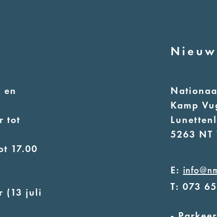
Nieuw
 en
Nationa
Kamp Vu
 tot
Lunetten
5263 NT 
ot 17.00
E:
info@n
T: 073 6
 (13 juli
- Parkeer