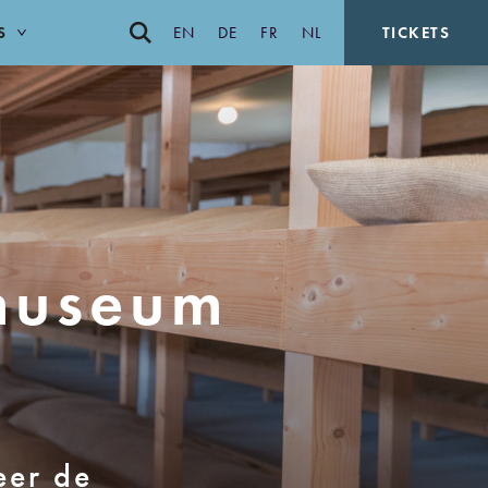
S
EN
DE
FR
NL
TICKETS
museum
eer de