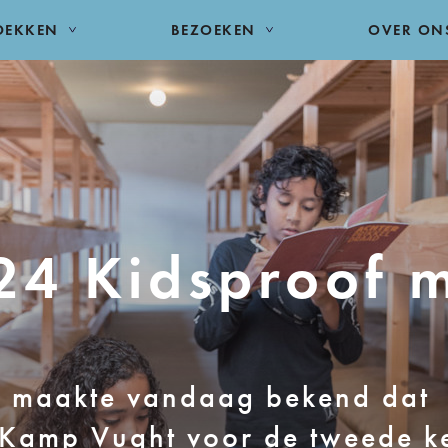
DEKKEN
BEZOEKEN
OVER ON
24 Kidsproof 
 maakte vandaag bekend dat
Kamp Vught voor de tweede k