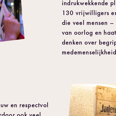
indrukwekkende pl
130 vrijwilligers e
die veel mensen – 
van oorlog en haat
denken over begrip
medemenselijkheid
euw en respectvol
ardoor ook veel