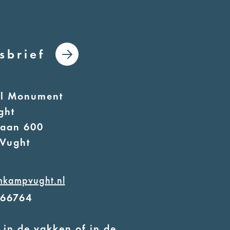
sbrief
al Monument
ght
laan 600
Vught
mkampvught.nl
566764
 in de vakken of in de