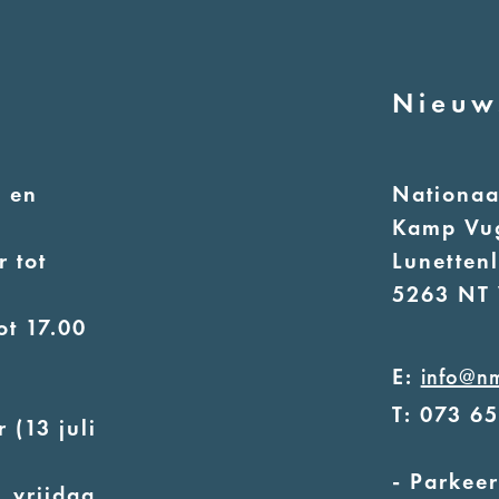
Nieuw
 en
Nationa
Kamp Vu
 tot
Lunetten
5263 NT 
ot 17.00
E:
info@n
T: 073 6
 (13 juli
- Parkeer
 vrijdag