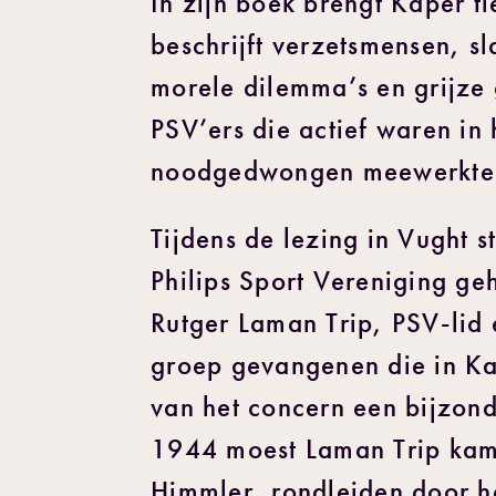
In zijn boek brengt Kaper t
beschrijft verzetsmensen, s
morele dilemma’s en grijze 
PSV’ers die actief waren in 
noodgedwongen meewerkten 
Tijdens de lezing in Vught s
Philips Sport Vereniging ge
Rutger Laman Trip, PSV-lid
groep gevangenen die in Ka
van het concern een bijzond
1944 moest Laman Trip kam
Himmler, rondleiden door he