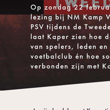
Op zondag 22 februari
lezing bij NM Kamp V
PSV tijdens de Tweed
laat Kaper zien hoe d
van spelers, leden e
voetbalclub én hoe so
verbonden zijn met K