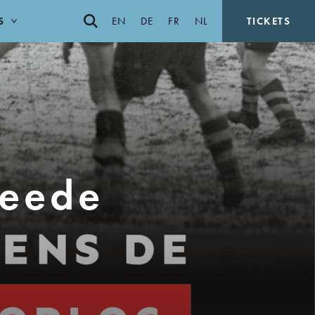
S
EN
DE
FR
NL
TICKETS
weede