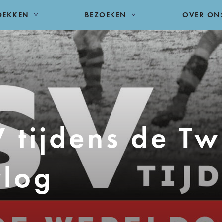
DEKKEN
BEZOEKEN
OVER ON
V tijdens de T
log