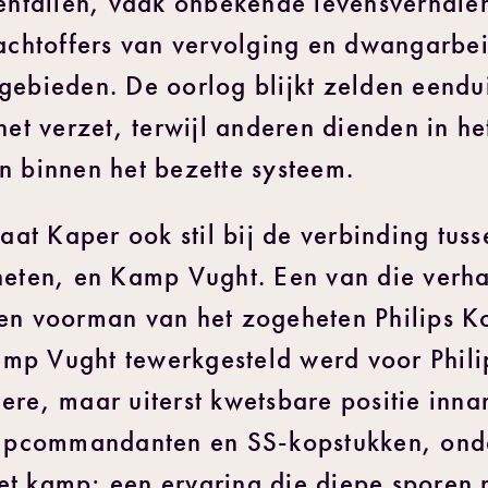
ientallen, vaak onbekende levensverhale
lachtoffers van vervolging en dwangarbe
gebieden. De oorlog blijkt zelden eendu
het verzet, terwijl anderen dienden in he
binnen het bezette systeem.
taat Kaper ook stil bij de verbinding tuss
heten, en Kamp Vught. Een van die verha
 en voorman van het zogeheten Philips
mp Vught tewerkgesteld werd voor Phili
ere, maar uiterst kwetsbare positie inna
pcommandanten en SS-kopstukken, onde
t kamp; een ervaring die diepe sporen n