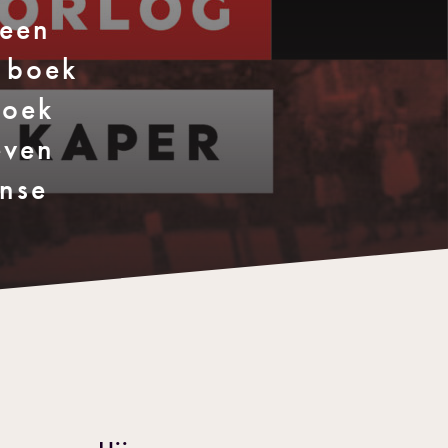
 een
 boek
zoek
even
ense