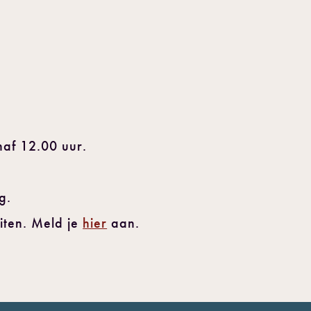
naf 12.00 uur.
ng.
iten. Meld je
hier
aan.