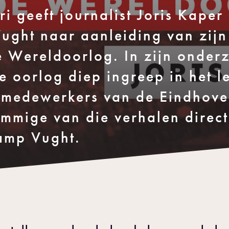
 geeft journalist Joris Kaper
ught naar aanleiding van zijn
e Wereldoorlog. In zijn onder
e oorlog diep ingreep in het l
n medewerkers van de Eindhov
mmige van die verhalen direct
amp Vught.