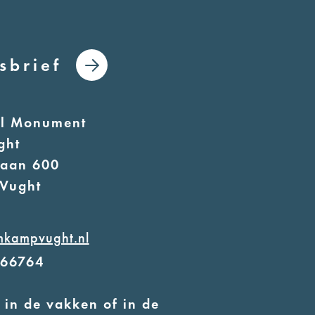
sbrief
al Monument
ght
laan 600
Vught
mkampvught.nl
566764
 in de vakken of in de