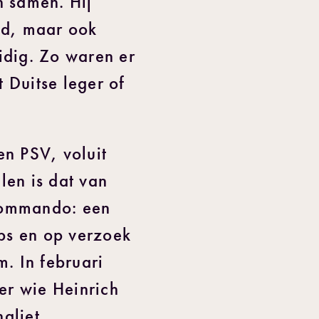
n samen. Hij
id, maar ook
idig. Zo waren er
t Duitse leger of
en PSV, voluit
len is dat van
 Kommando: een
ps en op verzoek
m. In februari
r wie Heinrich
aliet.