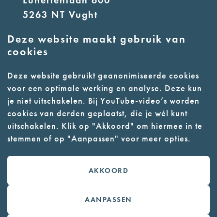
5263 NT Vught
Deze website maakt gebruik van
E:
info@nmkampvught.nl
cookies
T: 073 6566764
Deze website gebruikt geanonimiseerde cookies
voor een optimale werking en analyse. Deze kun
- Parkeer in de vakken of in de
je niet uitschakelen. Bij YouTube-video’s worden
parkeergarage (begane grond)
cookies van derden geplaatst, die je wél kunt
- Alleen geleidehonden
uitschakelen. Klik op "Akkoord" om hiermee in te
stemmen of op "Aanpassen" voor meer opties.
toegestaan
AKKOORD
Contact
Webwinkel
AANPASSEN
Colofon