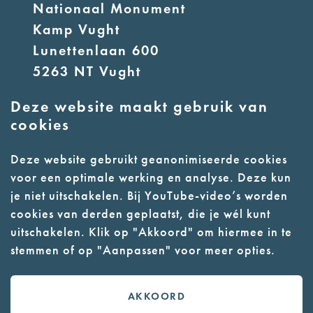
Nationaal Monument
Kamp Vught
Lunettenlaan 600
5263 NT Vught
Deze website maakt gebruik van
E:
info@nmkampvught.nl
cookies
T: 073 6566764
Deze website gebruikt geanonimiseerde cookies
voor een optimale werking en analyse. Deze kun
- Parkeer in de vakken of in de
je niet uitschakelen. Bij YouTube-video’s worden
parkeergarage (begane grond)
cookies van derden geplaatst, die je wél kunt
- Alleen geleidehonden
uitschakelen. Klik op "Akkoord" om hiermee in te
stemmen of op "Aanpassen" voor meer opties.
toegestaan
AKKOORD
Contact